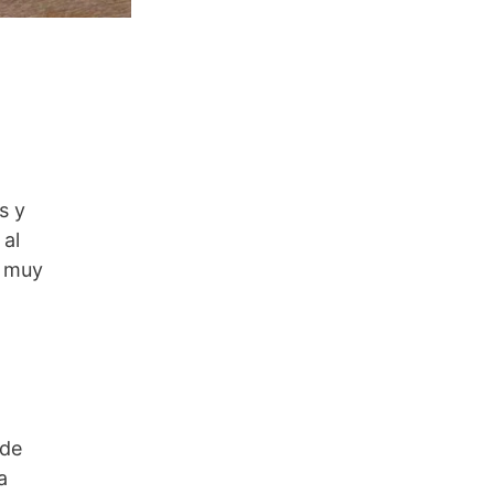
s y
 al
s muy
 de
a