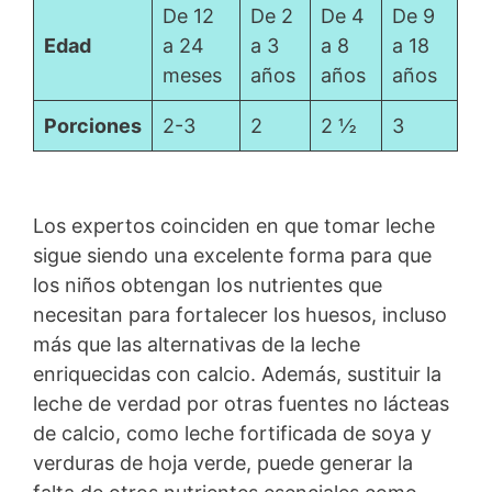
De 12
De 2
De 4
De 9
Edad
a 24
a 3
a 8
a 18
meses
años
años
años
Porciones
2-3
2
2 ½
3
Los expertos coinciden en que tomar leche
sigue siendo una excelente forma para que
los niños obtengan los nutrientes que
necesitan para fortalecer los huesos, incluso
más que las alternativas de la leche
enriquecidas con calcio. Además, sustituir la
leche de verdad por otras fuentes no lácteas
de calcio, como leche fortificada de soya y
verduras de hoja verde, puede generar la