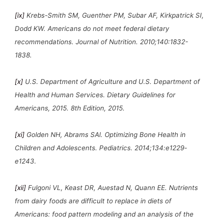
[ix]
Krebs-Smith SM, Guenther PM, Subar AF, Kirkpatrick SI,
Dodd KW. Americans do not meet federal dietary
recommendations. Journal of Nutrition. 2010;140:1832-
1838.
[x]
U.S. Department of Agriculture and U.S. Department of
Health and Human Services. Dietary Guidelines for
Americans, 2015. 8th Edition, 2015.
[xi]
Golden NH, Abrams SAl. Optimizing Bone Health in
Children and Adolescents. Pediatrics. 2014;134:e1229-
e1243.
[xii]
Fulgoni VL, Keast DR, Auestad N, Quann EE. Nutrients
from dairy foods are difficult to replace in diets of
Americans: food pattern modeling and an analysis of the