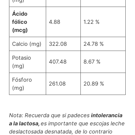
Ácido
fólico
4.88
1.22 %
(mcg)
Calcio (mg)
322.08
24.78 %
Potasio
407.48
8.67 %
(mg)
Fósforo
261.08
20.89 %
(mg)
Nota: Recuerda que si padeces
intolerancia
a la lactosa,
es importante que escojas leche
deslactosada desnatada, de lo contrario