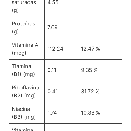
saturadas
4.55
(g)
Proteínas
7.69
(g)
Vitamina A
112.24
12.47 %
(mcg)
Tiamina
0.11
9.35 %
(B1) (mg)
Riboflavina
0.41
31.72 %
(B2) (mg)
Niacina
1.74
10.88 %
(B3) (mg)
Vitamina