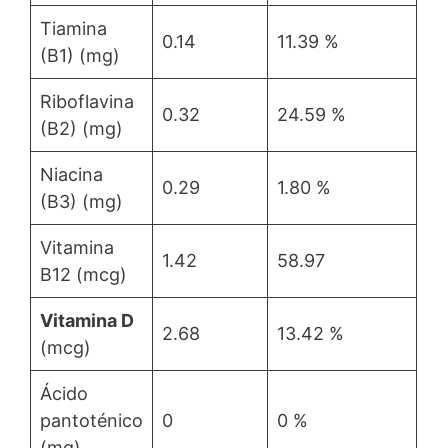
Tiamina
0.14
11.39 %
(B1) (mg)
Riboflavina
0.32
24.59 %
(B2) (mg)
Niacina
0.29
1.80 %
(B3) (mg)
Vitamina
1.42
58.97
B12 (mcg)
Vitamina D
2.68
13.42 %
(mcg)
Ácido
pantoténico
0
0 %
(mg)