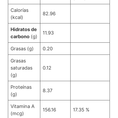
Calorías
82.96
(kcal)
Hidratos de
11.93
carbono
(g)
Grasas (g)
0.20
Grasas
saturadas
0.12
(g)
Proteínas
8.37
(g)
Vitamina A
156.16
17.35 %
(mcg)