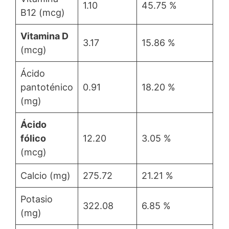
1.10
45.75 %
B12 (mcg)
Vitamina D
3.17
15.86 %
(mcg)
Ácido
pantoténico
0.91
18.20 %
(mg)
Ácido
fólico
12.20
3.05 %
(mcg)
Calcio (mg)
275.72
21.21 %
Potasio
322.08
6.85 %
(mg)