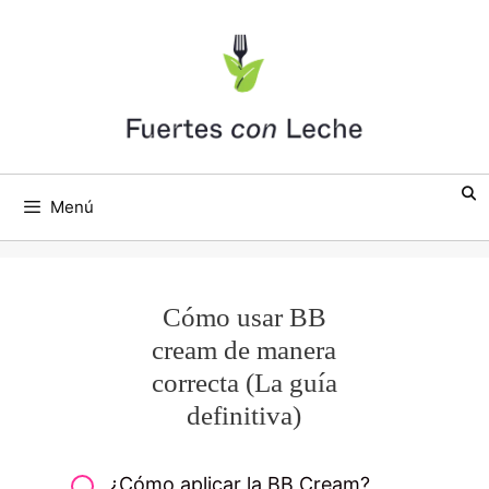
Saltar
al
contenido
Menú
Cómo usar BB
cream de manera
correcta (La guía
definitiva)
¿Cómo aplicar la BB Cream?