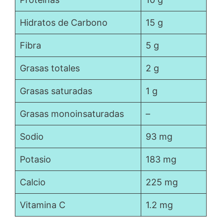
Hidratos de Carbono
15 g
Fibra
5 g
Grasas totales
2 g
Grasas saturadas
1 g
Grasas monoinsaturadas
–
Sodio
93 mg
Potasio
183 mg
Calcio
225 mg
Vitamina C
1.2 mg