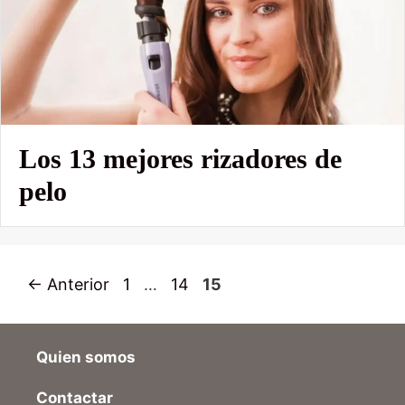
Los 13 mejores rizadores de
pelo
Página
Página
Página
←
Anterior
1
…
14
15
Quien somos
Contactar